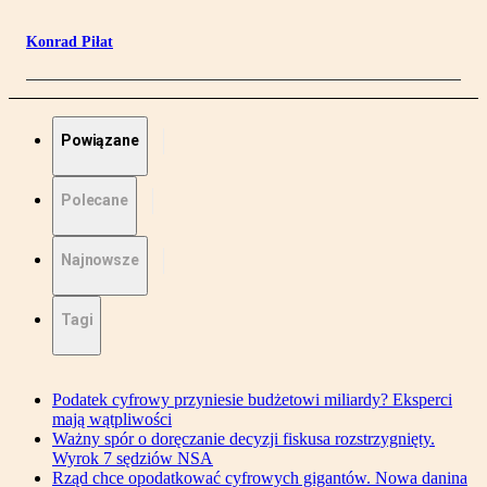
Konrad Piłat
Powiązane
Polecane
Najnowsze
Tagi
Podatek cyfrowy przyniesie budżetowi miliardy? Eksperci
mają wątpliwości
Ważny spór o doręczanie decyzji fiskusa rozstrzygnięty.
Wyrok 7 sędziów NSA
Rząd chce opodatkować cyfrowych gigantów. Nowa danina