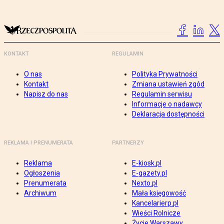
KONTAKT
REGULAMIN
O nas
Polityka Prywatności
Kontakt
Zmiana ustawień zgód
Napisz do nas
Regulamin serwisu
Informacje o nadawcy
Deklaracja dostępności
REKLAMA I PRENUMERATA
PARTNERZY
Reklama
E-kiosk.pl
Ogłoszenia
E-gazety.pl
Prenumerata
Nexto.pl
Archiwum
Mała księgowość
Kancelarierp.pl
Wieści Rolnicze
Życie Warszawy