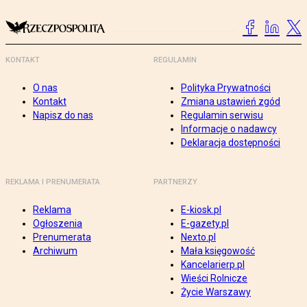
KONTAKT
REGULAMIN
O nas
Polityka Prywatności
Kontakt
Zmiana ustawień zgód
Napisz do nas
Regulamin serwisu
Informacje o nadawcy
Deklaracja dostępności
REKLAMA I PRENUMERATA
PARTNERZY
Reklama
E-kiosk.pl
Ogłoszenia
E-gazety.pl
Prenumerata
Nexto.pl
Archiwum
Mała księgowość
Kancelarierp.pl
Wieści Rolnicze
Życie Warszawy