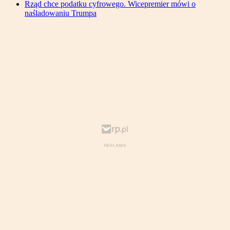
Rząd chce podatku cyfrowego. Wicepremier mówi o
naśladowaniu Trumpa