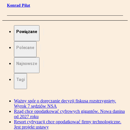
Konrad Piłat
Powiązane
Polecane
Najnowsze
Tagi
Ważny spór o doręczanie decyzji fiskusa rozstrzygnięty.
Wyrok 7 sędziów NSA
Rząd chce opodatkować cyfrowych gigantów. Nowa danina
od 2027 roku
Resort cyfryzacji chce opodatkować firmy technologiczne.
Jest projekt ustawy