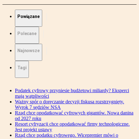
Powiązane
Polecane
Najnowsze
Tagi
Podatek cyfrowy przyniesie budżetowi miliardy? Eksperci
mają wątpliwości
Ważny spór o doręczanie decyzji fiskusa rozstrzygnięty.
Wyrok 7 sędziów NSA
Rząd chce opodatkować cyfrowych gigantów. Nowa danina
od 2027 roku
Resort cyfryzacji chce opodatkować firmy technologiczne.
Jest projekt ustawy
Rząd chce podatku cyfrowego. Wicepremier mówi o