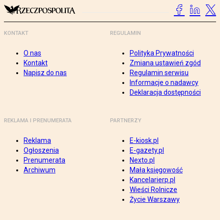
KONTAKT
REGULAMIN
O nas
Polityka Prywatności
Kontakt
Zmiana ustawień zgód
Napisz do nas
Regulamin serwisu
Informacje o nadawcy
Deklaracja dostępności
REKLAMA I PRENUMERATA
PARTNERZY
Reklama
E-kiosk.pl
Ogłoszenia
E-gazety.pl
Prenumerata
Nexto.pl
Archiwum
Mała księgowość
Kancelarierp.pl
Wieści Rolnicze
Życie Warszawy