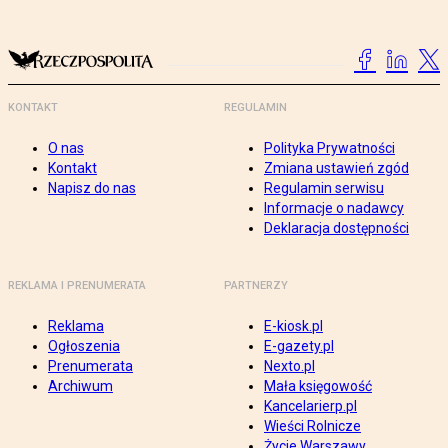
KONTAKT
REGULAMIN
O nas
Polityka Prywatności
Kontakt
Zmiana ustawień zgód
Napisz do nas
Regulamin serwisu
Informacje o nadawcy
Deklaracja dostępności
REKLAMA I PRENUMERATA
PARTNERZY
Reklama
E-kiosk.pl
Ogłoszenia
E-gazety.pl
Prenumerata
Nexto.pl
Archiwum
Mała księgowość
Kancelarierp.pl
Wieści Rolnicze
Życie Warszawy