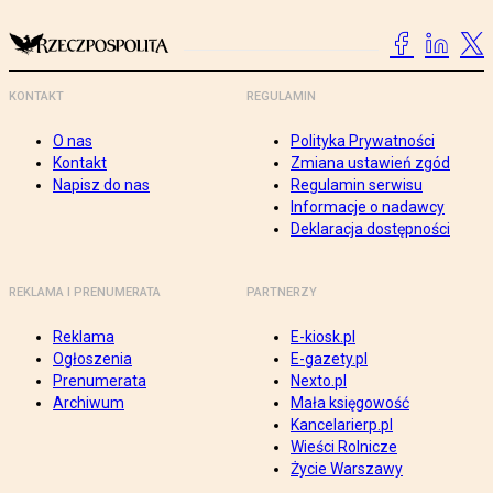
KONTAKT
REGULAMIN
O nas
Polityka Prywatności
Kontakt
Zmiana ustawień zgód
Napisz do nas
Regulamin serwisu
Informacje o nadawcy
Deklaracja dostępności
REKLAMA I PRENUMERATA
PARTNERZY
Reklama
E-kiosk.pl
Ogłoszenia
E-gazety.pl
Prenumerata
Nexto.pl
Archiwum
Mała księgowość
Kancelarierp.pl
Wieści Rolnicze
Życie Warszawy