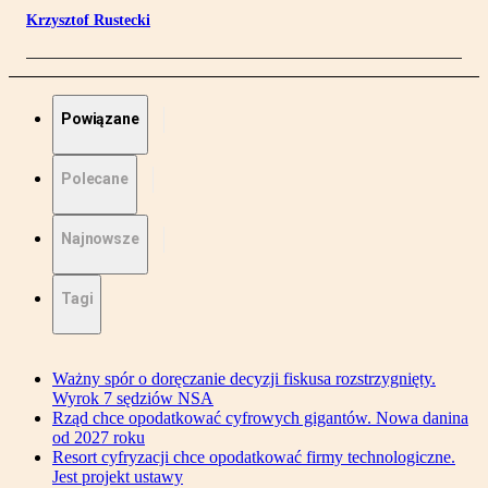
Krzysztof Rustecki
Powiązane
Polecane
Najnowsze
Tagi
Ważny spór o doręczanie decyzji fiskusa rozstrzygnięty.
Wyrok 7 sędziów NSA
Rząd chce opodatkować cyfrowych gigantów. Nowa danina
od 2027 roku
Resort cyfryzacji chce opodatkować firmy technologiczne.
Jest projekt ustawy