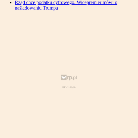
Rząd chce podatku cyfrowego. Wicepremier mówi o
naśladowaniu Trumpa