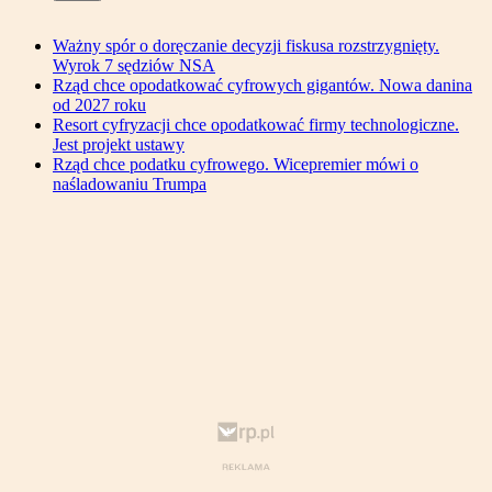
Ważny spór o doręczanie decyzji fiskusa rozstrzygnięty.
Wyrok 7 sędziów NSA
Rząd chce opodatkować cyfrowych gigantów. Nowa danina
od 2027 roku
Resort cyfryzacji chce opodatkować firmy technologiczne.
Jest projekt ustawy
Rząd chce podatku cyfrowego. Wicepremier mówi o
naśladowaniu Trumpa