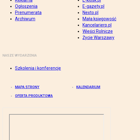
Reklama
E-kiosk.pl
Ogłoszenia
E-gazety.pl
Prenumerata
Nexto.pl
Archiwum
Mała księgowość
Kancelarierp.pl
Wieści Rolnicze
Życie Warszawy
NASZE WYDARZENIA
Szkolenia i konferencje
MAPA STRONY
KALENDARIUM
OFERTA PRODUKTOWA