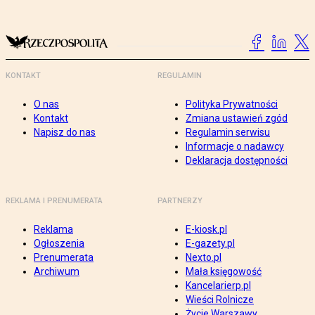
KONTAKT
REGULAMIN
O nas
Polityka Prywatności
Kontakt
Zmiana ustawień zgód
Napisz do nas
Regulamin serwisu
Informacje o nadawcy
Deklaracja dostępności
REKLAMA I PRENUMERATA
PARTNERZY
Reklama
E-kiosk.pl
Ogłoszenia
E-gazety.pl
Prenumerata
Nexto.pl
Archiwum
Mała księgowość
Kancelarierp.pl
Wieści Rolnicze
Życie Warszawy