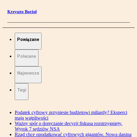
Krzyszto Borżoł
Powiązane
Polecane
Najnowsze
Tagi
Podatek cyfrowy przyniesie budżetowi miliardy? Eksperci
mają wątpliwości
Ważny spór o doręczanie decyzji fiskusa rozstrzygnięty.
Wyrok 7 sędziów NSA
Rząd chce opodatkować cyfrowych gigantów. Nowa danina