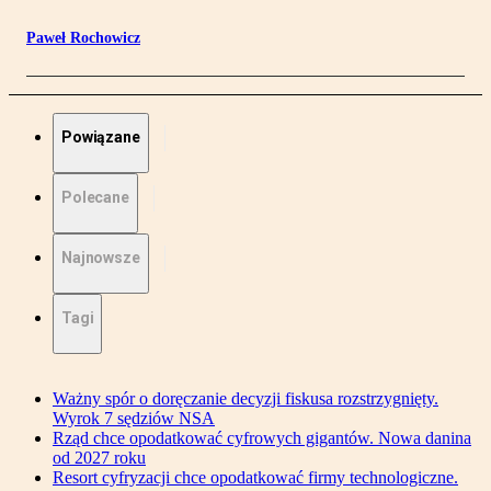
Paweł Rochowicz
Powiązane
Polecane
Najnowsze
Tagi
Ważny spór o doręczanie decyzji fiskusa rozstrzygnięty.
Wyrok 7 sędziów NSA
Rząd chce opodatkować cyfrowych gigantów. Nowa danina
od 2027 roku
Resort cyfryzacji chce opodatkować firmy technologiczne.