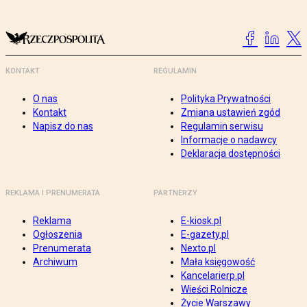
KONTAKT
REGULAMIN
O nas
Polityka Prywatności
Kontakt
Zmiana ustawień zgód
Napisz do nas
Regulamin serwisu
Informacje o nadawcy
Deklaracja dostępności
REKLAMA I PRENUMERATA
PARTNERZY
Reklama
E-kiosk.pl
Ogłoszenia
E-gazety.pl
Prenumerata
Nexto.pl
Archiwum
Mała księgowość
Kancelarierp.pl
Wieści Rolnicze
Życie Warszawy