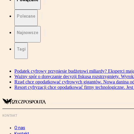
Polecane
Najnowsze
Tagi
Podatek cyfrowy przyniesie budżetowi miliardy? Eksperci maj
Ważny spór o doręczanie decyzji fiskusa rozstrzygnięty. Wyr
Rząd chce opodatkować cyfrowych gigantów. Nowa danina od
Resort cyfryzacji chce opodatkować firmy technologiczne. Jest
KONTAKT
O nas
Kontakt