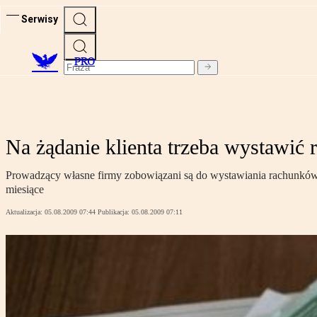
Serwisy
PRO
Na żądanie klienta trzeba wystawić 
Prowadzący własne firmy zobowiązani są do wystawiania rachunków po
miesiące
Aktualizacja:
05.08.2009 07:44
Publikacja:
05.08.2009 07:11