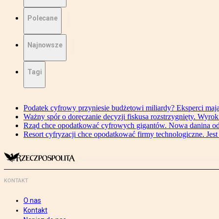
Polecane
Najnowsze
Tagi
Podatek cyfrowy przyniesie budżetowi miliardy? Eksperci maj
Ważny spór o doręczanie decyzji fiskusa rozstrzygnięty. Wyr
Rząd chce opodatkować cyfrowych gigantów. Nowa danina od
Resort cyfryzacji chce opodatkować firmy technologiczne. Jest
KONTAKT
O nas
Kontakt