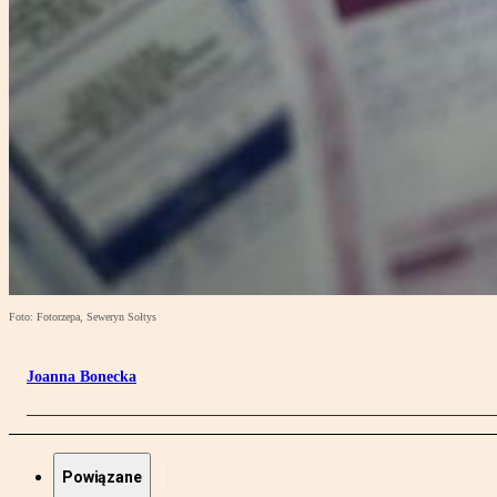
Foto: Fotorzepa, Seweryn Sołtys
Joanna Bonecka
Powiązane