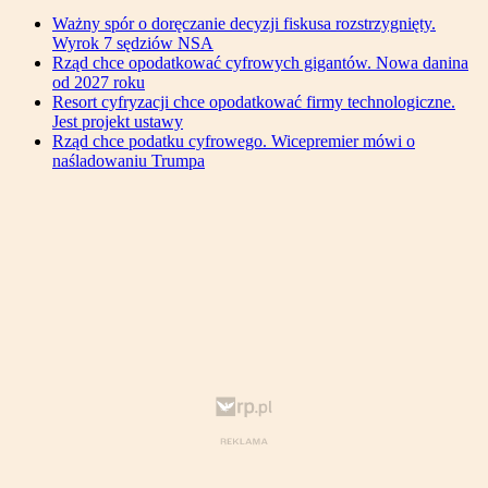
Ważny spór o doręczanie decyzji fiskusa rozstrzygnięty.
Wyrok 7 sędziów NSA
Rząd chce opodatkować cyfrowych gigantów. Nowa danina
od 2027 roku
Resort cyfryzacji chce opodatkować firmy technologiczne.
Jest projekt ustawy
Rząd chce podatku cyfrowego. Wicepremier mówi o
naśladowaniu Trumpa