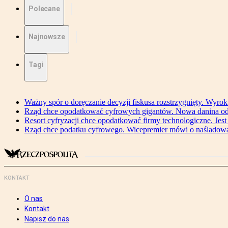
Polecane
Najnowsze
Tagi
Ważny spór o doręczanie decyzji fiskusa rozstrzygnięty. Wyr
Rząd chce opodatkować cyfrowych gigantów. Nowa danina od
Resort cyfryzacji chce opodatkować firmy technologiczne. Jest
Rząd chce podatku cyfrowego. Wicepremier mówi o naśladow
KONTAKT
O nas
Kontakt
Napisz do nas