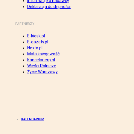
Informacje o nadawcy
Deklaracja dostępności
PARTNERZY
E-kiosk.pl
E-gazety.pl
Nexto.pl
Mała księgowość
Kancelarierp.pl
Wieści Rolnicze
Życie Warszawy
KALENDARIUM