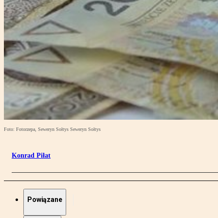
Foto: Fotorzepa, Seweryn Sołtys Seweryn Sołtys
Konrad Piłat
Powiązane