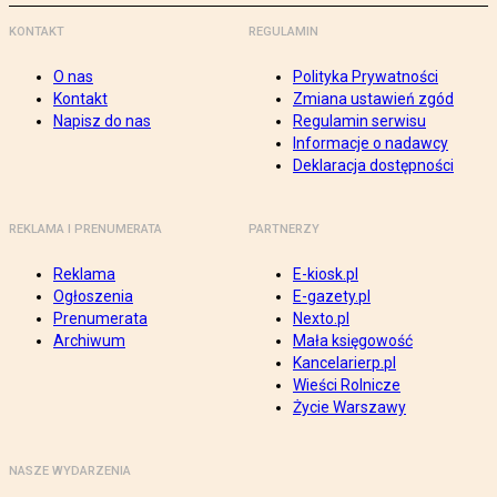
KONTAKT
REGULAMIN
O nas
Polityka Prywatności
Kontakt
Zmiana ustawień zgód
Napisz do nas
Regulamin serwisu
Informacje o nadawcy
Deklaracja dostępności
REKLAMA I PRENUMERATA
PARTNERZY
Reklama
E-kiosk.pl
Ogłoszenia
E-gazety.pl
Prenumerata
Nexto.pl
Archiwum
Mała księgowość
Kancelarierp.pl
Wieści Rolnicze
Życie Warszawy
NASZE WYDARZENIA