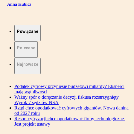
Anna Kubicz
Powiązane
Polecane
Najnowsze
Podatek cyfrowy przyniesie budżetowi miliardy? Eksperci
mają wątpliwości
Ważny spór o doręczanie decyzji fiskusa rozstrzygnięty.
Wyrok 7 sędziów NSA
Rząd chce opodatkować cyfrowych gigantów. Nowa danina
od 2027 roku
Resort cyfryzacji chce opodatkować firmy technologiczne.
Jest projekt ustawy