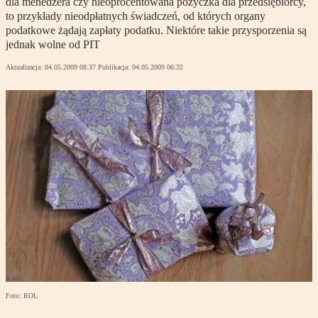
dla menedżera czy nieoprocentowana pożyczka dla przedsiębiorcy,
to przykłady nieodpłatnych świadczeń, od których organy
podatkowe żądają zapłaty podatku. Niektóre takie przysporzenia są
jednak wolne od PIT
Aktualizacja:
04.05.2009 08:37
Publikacja:
04.05.2009 06:32
Foto: ROL