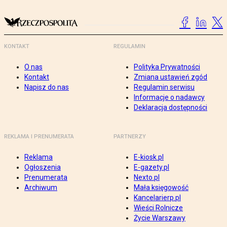
KONTAKT
REGULAMIN
O nas
Polityka Prywatności
Kontakt
Zmiana ustawień zgód
Napisz do nas
Regulamin serwisu
Informacje o nadawcy
Deklaracja dostępności
REKLAMA I PRENUMERATA
PARTNERZY
Reklama
E-kiosk.pl
Ogłoszenia
E-gazety.pl
Prenumerata
Nexto.pl
Archiwum
Mała księgowość
Kancelarierp.pl
Wieści Rolnicze
Życie Warszawy