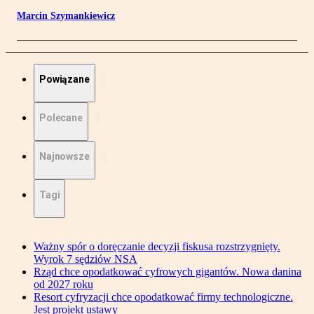
Marcin Szymankiewicz
Powiązane
Polecane
Najnowsze
Tagi
Ważny spór o doręczanie decyzji fiskusa rozstrzygnięty.
Wyrok 7 sędziów NSA
Rząd chce opodatkować cyfrowych gigantów. Nowa danina
od 2027 roku
Resort cyfryzacji chce opodatkować firmy technologiczne.
Jest projekt ustawy