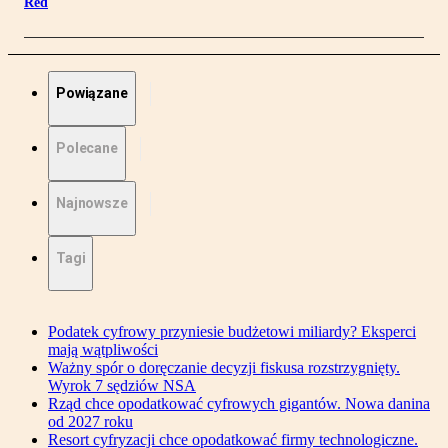
Red
Powiązane
Polecane
Najnowsze
Tagi
Podatek cyfrowy przyniesie budżetowi miliardy? Eksperci
mają wątpliwości
Ważny spór o doręczanie decyzji fiskusa rozstrzygnięty.
Wyrok 7 sędziów NSA
Rząd chce opodatkować cyfrowych gigantów. Nowa danina
od 2027 roku
Resort cyfryzacji chce opodatkować firmy technologiczne.