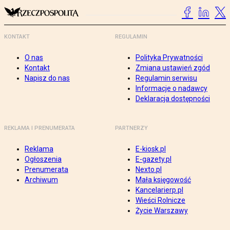
KONTAKT
REGULAMIN
O nas
Polityka Prywatności
Kontakt
Zmiana ustawień zgód
Napisz do nas
Regulamin serwisu
Informacje o nadawcy
Deklaracja dostępności
REKLAMA I PRENUMERATA
PARTNERZY
Reklama
E-kiosk.pl
Ogłoszenia
E-gazety.pl
Prenumerata
Nexto.pl
Archiwum
Mała księgowość
Kancelarierp.pl
Wieści Rolnicze
Życie Warszawy