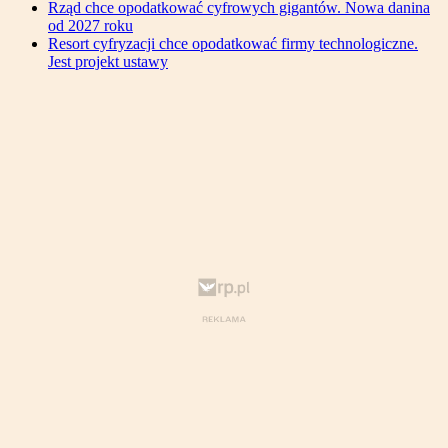
Rząd chce opodatkować cyfrowych gigantów. Nowa danina
od 2027 roku
Resort cyfryzacji chce opodatkować firmy technologiczne.
Jest projekt ustawy