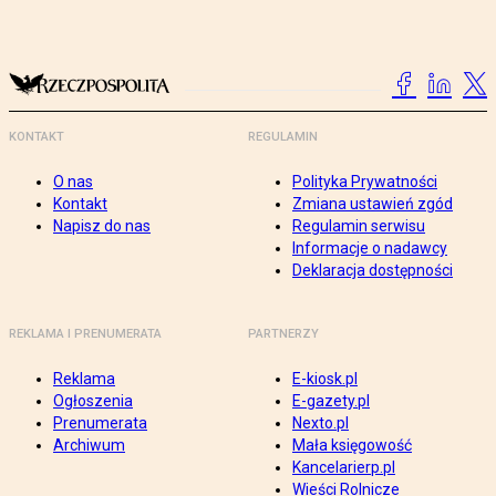
KONTAKT
REGULAMIN
O nas
Polityka Prywatności
Kontakt
Zmiana ustawień zgód
Napisz do nas
Regulamin serwisu
Informacje o nadawcy
Deklaracja dostępności
REKLAMA I PRENUMERATA
PARTNERZY
Reklama
E-kiosk.pl
Ogłoszenia
E-gazety.pl
Prenumerata
Nexto.pl
Archiwum
Mała księgowość
Kancelarierp.pl
Wieści Rolnicze