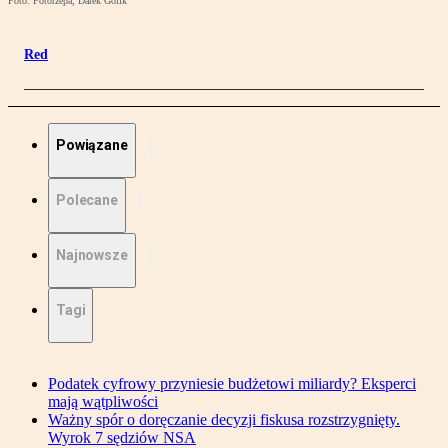
Foto: Fotorzepa, Darek Golik
Red
Powiązane
Polecane
Najnowsze
Tagi
Podatek cyfrowy przyniesie budżetowi miliardy? Eksperci
mają wątpliwości
Ważny spór o doręczanie decyzji fiskusa rozstrzygnięty.
Wyrok 7 sędziów NSA