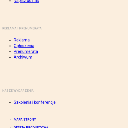
Napisz do nas
REKLAMA I PRENUMERATA
Reklama
Ogłoszenia
Prenumerata
Archiwum
NASZE WYDARZENIA
Szkolenia i konferencje
MAPA STRONY
OFERTA PRODUKTOWA