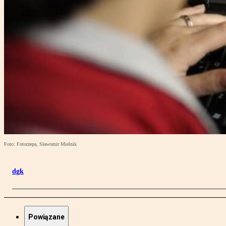
Foto: Fotorzepa, Sławomir Mielnik
dgk
Powiązane