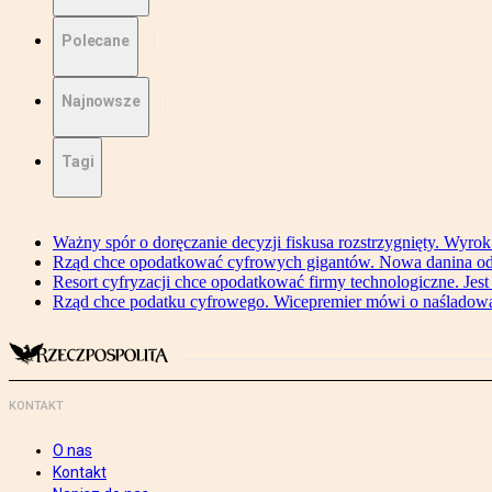
Polecane
Najnowsze
Tagi
Ważny spór o doręczanie decyzji fiskusa rozstrzygnięty. Wyr
Rząd chce opodatkować cyfrowych gigantów. Nowa danina od
Resort cyfryzacji chce opodatkować firmy technologiczne. Jest
Rząd chce podatku cyfrowego. Wicepremier mówi o naśladow
KONTAKT
O nas
Kontakt