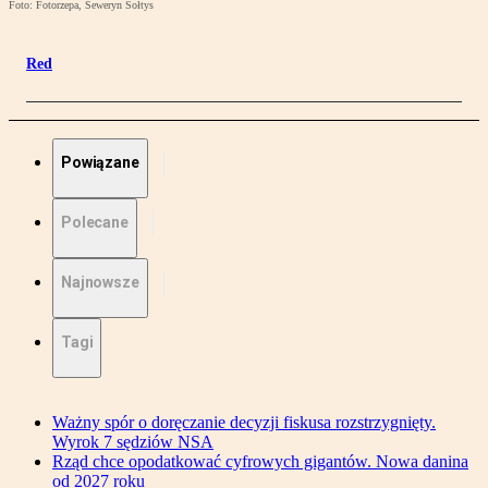
Foto: Fotorzepa, Seweryn Sołtys
Red
Powiązane
Polecane
Najnowsze
Tagi
Ważny spór o doręczanie decyzji fiskusa rozstrzygnięty.
Wyrok 7 sędziów NSA
Rząd chce opodatkować cyfrowych gigantów. Nowa danina
od 2027 roku