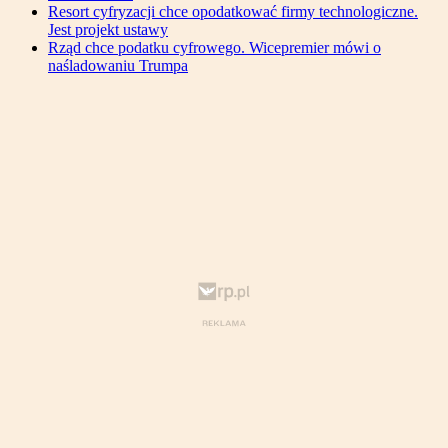
Resort cyfryzacji chce opodatkować firmy technologiczne.
Jest projekt ustawy
Rząd chce podatku cyfrowego. Wicepremier mówi o
naśladowaniu Trumpa