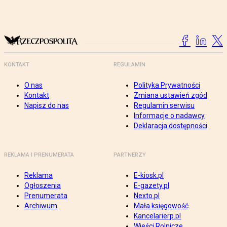
KONTAKT
REGULAMIN
O nas
Polityka Prywatności
Kontakt
Zmiana ustawień zgód
Napisz do nas
Regulamin serwisu
Informacje o nadawcy
Deklaracja dostępności
REKLAMA I PRENUMERATA
PARTNERZY
Reklama
E-kiosk.pl
Ogłoszenia
E-gazety.pl
Prenumerata
Nexto.pl
Archiwum
Mała księgowość
Kancelarierp.pl
Wieści Rolnicze