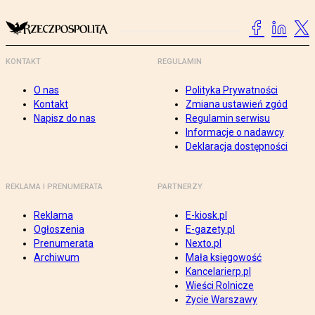
KONTAKT
REGULAMIN
O nas
Polityka Prywatności
Kontakt
Zmiana ustawień zgód
Napisz do nas
Regulamin serwisu
Informacje o nadawcy
Deklaracja dostępności
REKLAMA I PRENUMERATA
PARTNERZY
Reklama
E-kiosk.pl
Ogłoszenia
E-gazety.pl
Prenumerata
Nexto.pl
Archiwum
Mała księgowość
Kancelarierp.pl
Wieści Rolnicze
Życie Warszawy