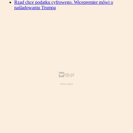
Rząd chce podatku cyfrowego. Wicepremier mówi o
naśladowaniu Trumpa