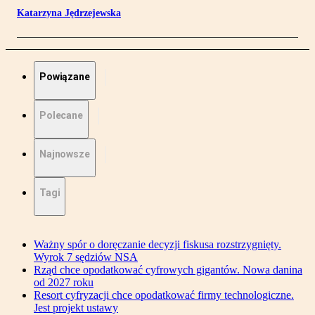
Katarzyna Jędrzejewska
Powiązane
Polecane
Najnowsze
Tagi
Ważny spór o doręczanie decyzji fiskusa rozstrzygnięty.
Wyrok 7 sędziów NSA
Rząd chce opodatkować cyfrowych gigantów. Nowa danina
od 2027 roku
Resort cyfryzacji chce opodatkować firmy technologiczne.
Jest projekt ustawy