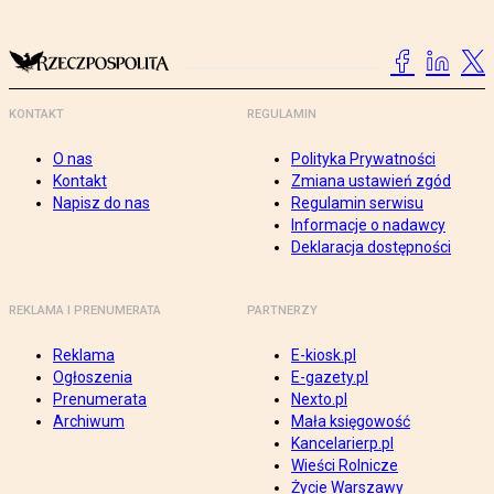
KONTAKT
REGULAMIN
O nas
Polityka Prywatności
Kontakt
Zmiana ustawień zgód
Napisz do nas
Regulamin serwisu
Informacje o nadawcy
Deklaracja dostępności
REKLAMA I PRENUMERATA
PARTNERZY
Reklama
E-kiosk.pl
Ogłoszenia
E-gazety.pl
Prenumerata
Nexto.pl
Archiwum
Mała księgowość
Kancelarierp.pl
Wieści Rolnicze
Życie Warszawy