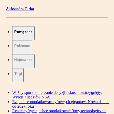
Aleksandra Tarka
Powiązane
Polecane
Najnowsze
Tagi
Ważny spór o doręczanie decyzji fiskusa rozstrzygnięty.
Wyrok 7 sędziów NSA
Rząd chce opodatkować cyfrowych gigantów. Nowa danina
od 2027 roku
Resort cyfryzacji chce opodatkować firmy technologiczne.