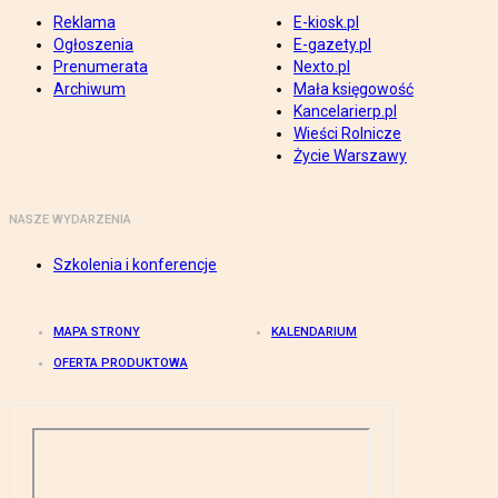
Reklama
E-kiosk.pl
Ogłoszenia
E-gazety.pl
Prenumerata
Nexto.pl
Archiwum
Mała księgowość
Kancelarierp.pl
Wieści Rolnicze
Życie Warszawy
NASZE WYDARZENIA
Szkolenia i konferencje
MAPA STRONY
KALENDARIUM
OFERTA PRODUKTOWA