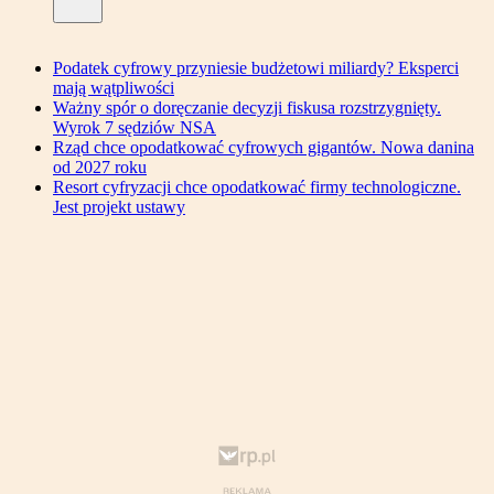
Podatek cyfrowy przyniesie budżetowi miliardy? Eksperci
mają wątpliwości
Ważny spór o doręczanie decyzji fiskusa rozstrzygnięty.
Wyrok 7 sędziów NSA
Rząd chce opodatkować cyfrowych gigantów. Nowa danina
od 2027 roku
Resort cyfryzacji chce opodatkować firmy technologiczne.
Jest projekt ustawy