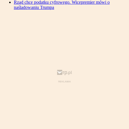
Rząd chce podatku cyfrowego. Wicepremier mówi o
naśladowaniu Trumpa