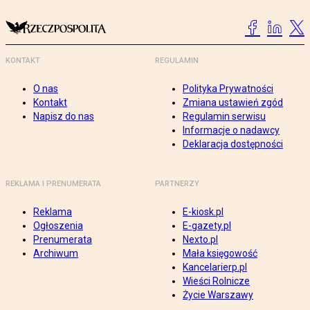
KONTAKT
REGULAMIN
O nas
Polityka Prywatności
Kontakt
Zmiana ustawień zgód
Napisz do nas
Regulamin serwisu
Informacje o nadawcy
Deklaracja dostępności
REKLAMA I PRENUMERATA
PARTNERZY
Reklama
E-kiosk.pl
Ogłoszenia
E-gazety.pl
Prenumerata
Nexto.pl
Archiwum
Mała księgowość
Kancelarierp.pl
Wieści Rolnicze
Życie Warszawy