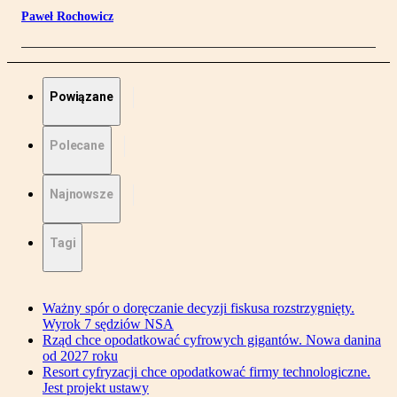
Paweł Rochowicz
Powiązane
Polecane
Najnowsze
Tagi
Ważny spór o doręczanie decyzji fiskusa rozstrzygnięty.
Wyrok 7 sędziów NSA
Rząd chce opodatkować cyfrowych gigantów. Nowa danina
od 2027 roku
Resort cyfryzacji chce opodatkować firmy technologiczne.
Jest projekt ustawy