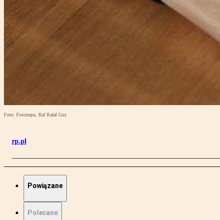
Foto: Fotorzepa, Raf Rafał Guz
rp.pl
Powiązane
Polecane