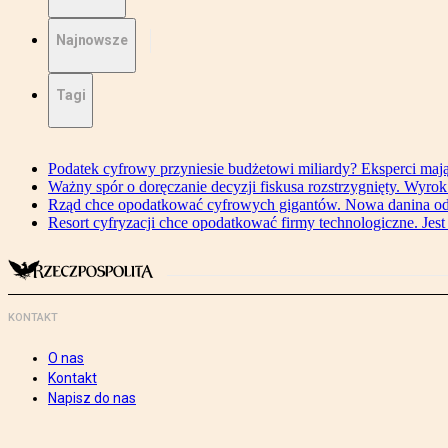
Najnowsze
Tagi
Podatek cyfrowy przyniesie budżetowi miliardy? Eksperci maj
Ważny spór o doręczanie decyzji fiskusa rozstrzygnięty. Wyr
Rząd chce opodatkować cyfrowych gigantów. Nowa danina od
Resort cyfryzacji chce opodatkować firmy technologiczne. Jest
KONTAKT
O nas
Kontakt
Napisz do nas