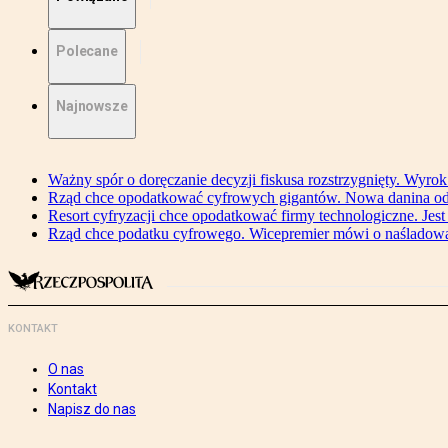
Polecane
Najnowsze
Ważny spór o doręczanie decyzji fiskusa rozstrzygnięty. Wyr
Rząd chce opodatkować cyfrowych gigantów. Nowa danina od
Resort cyfryzacji chce opodatkować firmy technologiczne. Jest
Rząd chce podatku cyfrowego. Wicepremier mówi o naśladow
KONTAKT
O nas
Kontakt
Napisz do nas