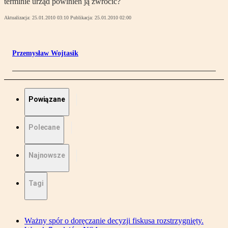
terminie urząd powinien ją zwrócić?
Aktualizacja:
25.01.2010 03:10
Publikacja:
25.01.2010 02:00
Przemysław Wojtasik
Powiązane
Polecane
Najnowsze
Tagi
Ważny spór o doręczanie decyzji fiskusa rozstrzygnięty.