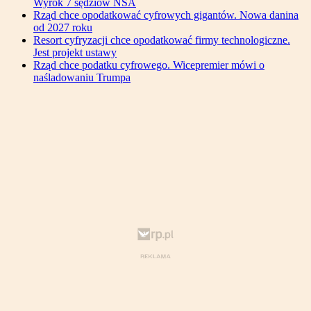
Wyrok 7 sędziów NSA
Rząd chce opodatkować cyfrowych gigantów. Nowa danina
od 2027 roku
Resort cyfryzacji chce opodatkować firmy technologiczne.
Jest projekt ustawy
Rząd chce podatku cyfrowego. Wicepremier mówi o
naśladowaniu Trumpa