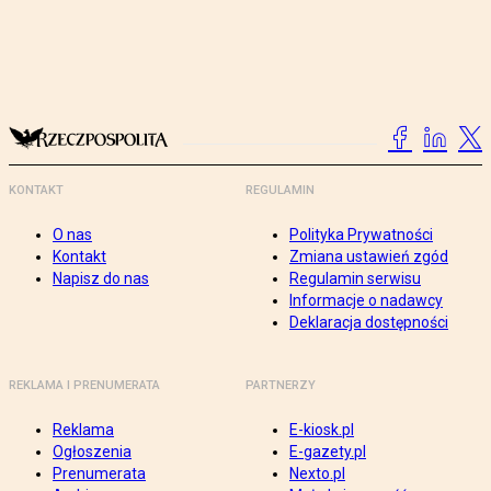
KONTAKT
REGULAMIN
O nas
Polityka Prywatności
Kontakt
Zmiana ustawień zgód
Napisz do nas
Regulamin serwisu
Informacje o nadawcy
Deklaracja dostępności
REKLAMA I PRENUMERATA
PARTNERZY
Reklama
E-kiosk.pl
Ogłoszenia
E-gazety.pl
Prenumerata
Nexto.pl