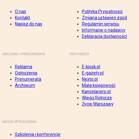
O nas
Polityka Prywatności
Kontakt
Zmiana ustawień zgód
Napisz do nas
Regulamin serwisu
Informacje o nadawcy
Deklaracja dostępności
REKLAMA I PRENUMERATA
PARTNERZY
Reklama
E-kiosk.pl
Ogłoszenia
E-gazety.pl
Prenumerata
Nexto.pl
Archiwum
Mała księgowość
Kancelarierp.pl
Wieści Rolnicze
Życie Warszawy
NASZE WYDARZENIA
Szkolenia i konferencje