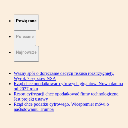
Powiązane
Polecane
Najnowsze
Ważny spór o doręczanie decyzji fiskusa rozstrzygnięty.
Wyrok 7 sędziów NSA
Rząd chce opodatkować cyfrowych gigantów. Nowa danina
od 2027 roku
Resort cyfryzacji chce opodatkować firmy technologiczne.
Jest projekt ustawy
Rząd chce podatku cyfrowego. Wicepremier mówi o
naśladowaniu Trumpa