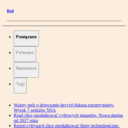
Red
Powiązane
Polecane
Najnowsze
Tagi
Ważny spór o doręczanie decyzji fiskusa rozstrzygnięty.
Wyrok 7 sędziów NSA
Rząd chce opodatkować cyfrowych gigantów. Nowa danina
od 2027 roku
Resort cyfryzacji chce opodatkować firmy technologiczne.