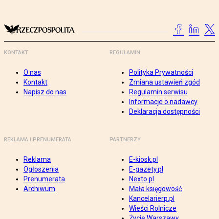
KONTAKT
REGULAMIN
O nas
Polityka Prywatności
Kontakt
Zmiana ustawień zgód
Napisz do nas
Regulamin serwisu
Informacje o nadawcy
Deklaracja dostępności
REKLAMA I PRENUMERATA
PARTNERZY
Reklama
E-kiosk.pl
Ogłoszenia
E-gazety.pl
Prenumerata
Nexto.pl
Archiwum
Mała księgowość
Kancelarierp.pl
Wieści Rolnicze
Życie Warszawy