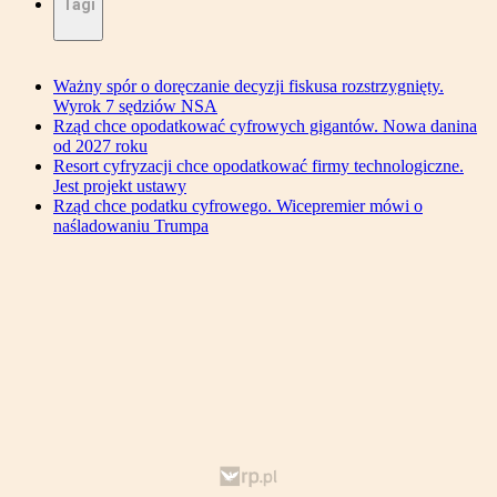
Tagi
Ważny spór o doręczanie decyzji fiskusa rozstrzygnięty.
Wyrok 7 sędziów NSA
Rząd chce opodatkować cyfrowych gigantów. Nowa danina
od 2027 roku
Resort cyfryzacji chce opodatkować firmy technologiczne.
Jest projekt ustawy
Rząd chce podatku cyfrowego. Wicepremier mówi o
naśladowaniu Trumpa