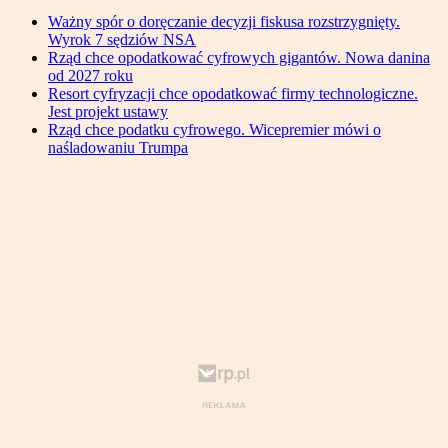
Ważny spór o doręczanie decyzji fiskusa rozstrzygnięty.
Wyrok 7 sędziów NSA
Rząd chce opodatkować cyfrowych gigantów. Nowa danina
od 2027 roku
Resort cyfryzacji chce opodatkować firmy technologiczne.
Jest projekt ustawy
Rząd chce podatku cyfrowego. Wicepremier mówi o
naśladowaniu Trumpa