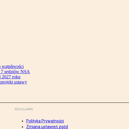
ą wątpliwości
ok 7 sędziów NSA
 2027 roku
 projekt ustawy
REGULAMIN
Polityka Prywatności
Zmiana ustawień zgód