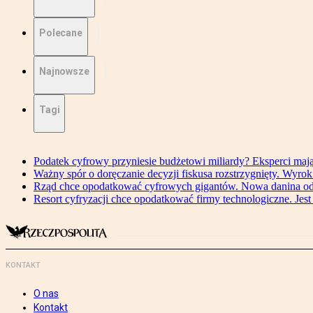
Polecane
Najnowsze
Tagi
Podatek cyfrowy przyniesie budżetowi miliardy? Eksperci maj
Ważny spór o doręczanie decyzji fiskusa rozstrzygnięty. Wyr
Rząd chce opodatkować cyfrowych gigantów. Nowa danina od
Resort cyfryzacji chce opodatkować firmy technologiczne. Jest
KONTAKT
O nas
Kontakt