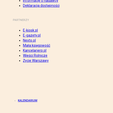
Informacje o nadawcy
Deklaracja dostępności
PARTNERZY
E-kiosk.pl
E-gazety.pl
Nexto.pl
Mała księgowość
Kancelarierp.pl
Wieści Rolnicze
Życie Warszawy
KALENDARIUM