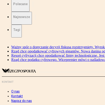
Polecane
Najnowsze
Tagi
Ważny spór o doręczanie decyzji fiskusa rozstrzygnięty. Wyr
Rząd chce opodatkować cyfrowych gigantów. Nowa danina od
Resort cyfryzacji chce opodatkować firmy technologiczne. Jest
Rząd chce podatku cyfrowego. Wicepremier mówi o naśladow
KONTAKT
O nas
Kontakt
Napisz do nas