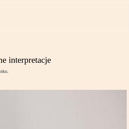
e interpretacje
unku.