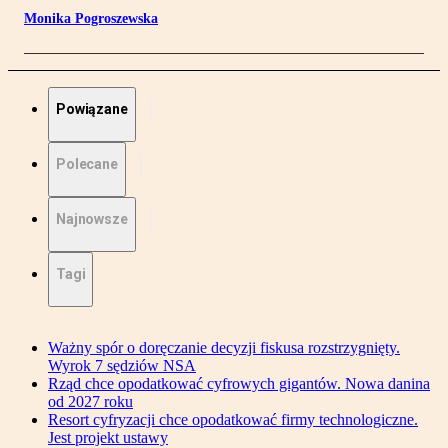
Monika Pogroszewska
Powiązane
Polecane
Najnowsze
Tagi
Ważny spór o doręczanie decyzji fiskusa rozstrzygnięty.
Wyrok 7 sędziów NSA
Rząd chce opodatkować cyfrowych gigantów. Nowa danina
od 2027 roku
Resort cyfryzacji chce opodatkować firmy technologiczne.
Jest projekt ustawy