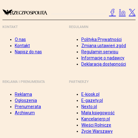
KONTAKT
REGULAMIN
O nas
Polityka Prywatności
Kontakt
Zmiana ustawień zgód
Napisz do nas
Regulamin serwisu
Informacje o nadawcy
Deklaracja dostępności
REKLAMA I PRENUMERATA
PARTNERZY
Reklama
E-kiosk.pl
Ogłoszenia
E-gazety.pl
Prenumerata
Nexto.pl
Archiwum
Mała księgowość
Kancelarierp.pl
Wieści Rolnicze
Życie Warszawy