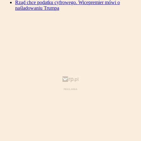
Rząd chce podatku cyfrowego. Wicepremier mówi o
naśladowaniu Trumpa