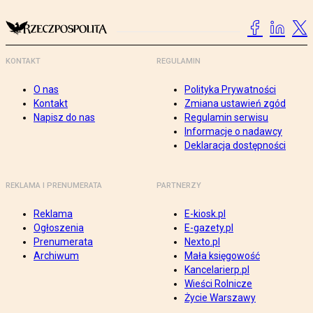
KONTAKT
REGULAMIN
O nas
Polityka Prywatności
Kontakt
Zmiana ustawień zgód
Napisz do nas
Regulamin serwisu
Informacje o nadawcy
Deklaracja dostępności
REKLAMA I PRENUMERATA
PARTNERZY
Reklama
E-kiosk.pl
Ogłoszenia
E-gazety.pl
Prenumerata
Nexto.pl
Archiwum
Mała księgowość
Kancelarierp.pl
Wieści Rolnicze
Życie Warszawy