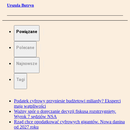
Urszula Butryn
Powiązane
Polecane
Najnowsze
Tagi
Podatek cyfrowy przyniesie budżetowi miliardy? Eksperci
mają wątpliwości
Ważny spór o doręczanie decyzji fiskusa rozstrzygnięty.
Wyrok 7 sędziów NSA
Rząd chce opodatkować cyfrowych gigantów. Nowa danina
od 2027 roku