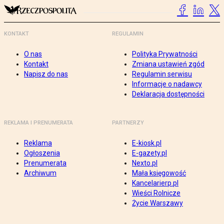
KONTAKT
REGULAMIN
O nas
Polityka Prywatności
Kontakt
Zmiana ustawień zgód
Napisz do nas
Regulamin serwisu
Informacje o nadawcy
Deklaracja dostępności
REKLAMA I PRENUMERATA
PARTNERZY
Reklama
E-kiosk.pl
Ogłoszenia
E-gazety.pl
Prenumerata
Nexto.pl
Archiwum
Mała księgowość
Kancelarierp.pl
Wieści Rolnicze
Życie Warszawy