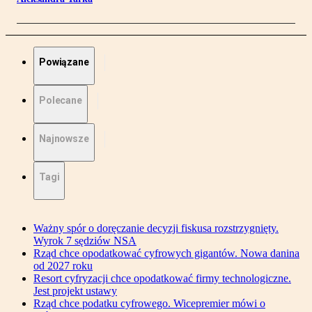
Powiązane
Polecane
Najnowsze
Tagi
Ważny spór o doręczanie decyzji fiskusa rozstrzygnięty.
Wyrok 7 sędziów NSA
Rząd chce opodatkować cyfrowych gigantów. Nowa danina
od 2027 roku
Resort cyfryzacji chce opodatkować firmy technologiczne.
Jest projekt ustawy
Rząd chce podatku cyfrowego. Wicepremier mówi o