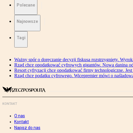
Polecane
Najnowsze
Tagi
Ważny spór o doręczanie decyzji fiskusa rozstrzygnięty. Wyr
Rząd chce opodatkować cyfrowych gigantów. Nowa danina od
Resort cyfryzacji chce opodatkować firmy technologiczne. Jest
Rząd chce podatku cyfrowego. Wicepremier mówi o naśladow
KONTAKT
O nas
Kontakt
Napisz do nas