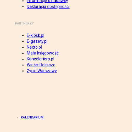
Informacje o nadawcy
Deklaracja dostępności
PARTNERZY
E-kiosk.pl
E-gazety.pl
Nexto.pl
Mała księgowość
Kancelarierp.pl
Wieści Rolnicze
Życie Warszawy
KALENDARIUM