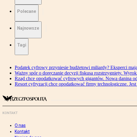
Polecane
Najnowsze
Tagi
Podatek cyfrowy przyniesie budżetowi miliardy? Eksperci maj
Ważny spór o doręczanie decyzji fiskusa rozstrzygnięty. Wyr
Rząd chce opodatkować cyfrowych gigantów. Nowa danina od
Resort cyfryzacji chce opodatkować firmy technologiczne. Jest
KONTAKT
O nas
Kontakt