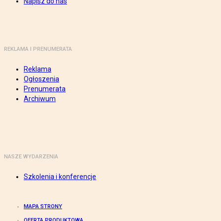
Napisz do nas
REKLAMA I PRENUMERATA
Reklama
Ogłoszenia
Prenumerata
Archiwum
NASZE WYDARZENIA
Szkolenia i konferencje
MAPA STRONY
OFERTA PRODUKTOWA