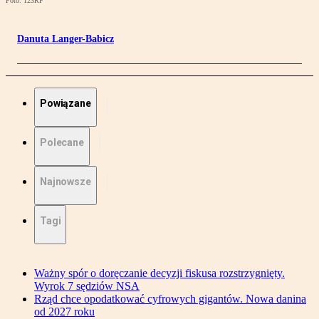
Foto: 123RF
Danuta Langer-Babicz
Powiązane
Polecane
Najnowsze
Tagi
Ważny spór o doręczanie decyzji fiskusa rozstrzygnięty.
Wyrok 7 sędziów NSA
Rząd chce opodatkować cyfrowych gigantów. Nowa danina
od 2027 roku