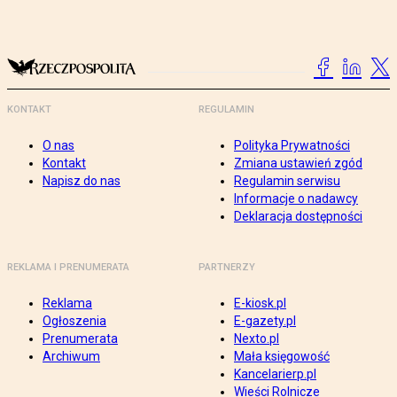
KONTAKT
REGULAMIN
O nas
Polityka Prywatności
Kontakt
Zmiana ustawień zgód
Napisz do nas
Regulamin serwisu
Informacje o nadawcy
Deklaracja dostępności
REKLAMA I PRENUMERATA
PARTNERZY
Reklama
E-kiosk.pl
Ogłoszenia
E-gazety.pl
Prenumerata
Nexto.pl
Archiwum
Mała księgowość
Kancelarierp.pl
Wieści Rolnicze