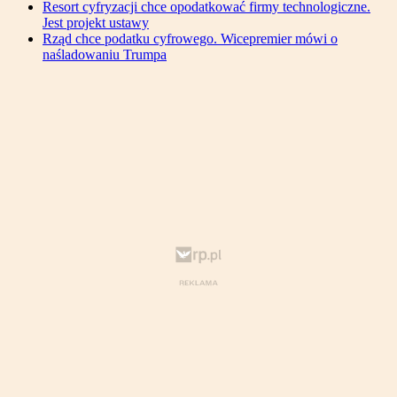
Resort cyfryzacji chce opodatkować firmy technologiczne.
Jest projekt ustawy
Rząd chce podatku cyfrowego. Wicepremier mówi o
naśladowaniu Trumpa