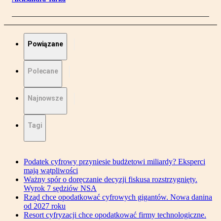
Powiązane
Polecane
Najnowsze
Tagi
Podatek cyfrowy przyniesie budżetowi miliardy? Eksperci
mają wątpliwości
Ważny spór o doręczanie decyzji fiskusa rozstrzygnięty.
Wyrok 7 sędziów NSA
Rząd chce opodatkować cyfrowych gigantów. Nowa danina
od 2027 roku
Resort cyfryzacji chce opodatkować firmy technologiczne.