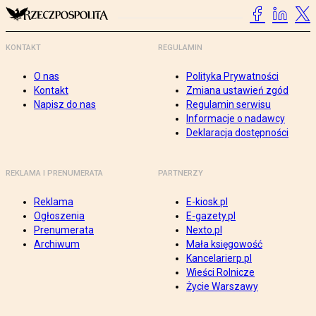
KONTAKT
REGULAMIN
O nas
Polityka Prywatności
Kontakt
Zmiana ustawień zgód
Napisz do nas
Regulamin serwisu
Informacje o nadawcy
Deklaracja dostępności
REKLAMA I PRENUMERATA
PARTNERZY
Reklama
E-kiosk.pl
Ogłoszenia
E-gazety.pl
Prenumerata
Nexto.pl
Archiwum
Mała księgowość
Kancelarierp.pl
Wieści Rolnicze
Życie Warszawy