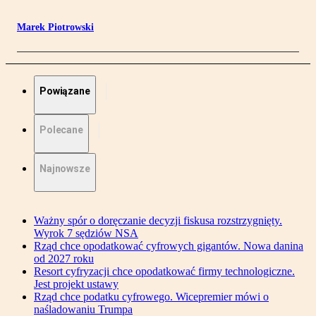
Marek Piotrowski
Powiązane
Polecane
Najnowsze
Ważny spór o doręczanie decyzji fiskusa rozstrzygnięty.
Wyrok 7 sędziów NSA
Rząd chce opodatkować cyfrowych gigantów. Nowa danina
od 2027 roku
Resort cyfryzacji chce opodatkować firmy technologiczne.
Jest projekt ustawy
Rząd chce podatku cyfrowego. Wicepremier mówi o
naśladowaniu Trumpa