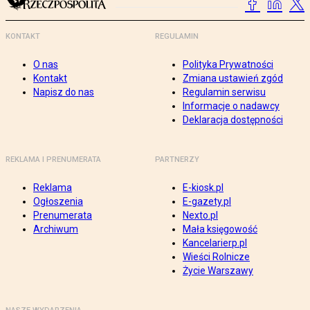
KONTAKT
REGULAMIN
O nas
Polityka Prywatności
Kontakt
Zmiana ustawień zgód
Napisz do nas
Regulamin serwisu
Informacje o nadawcy
Deklaracja dostępności
REKLAMA I PRENUMERATA
PARTNERZY
Reklama
E-kiosk.pl
Ogłoszenia
E-gazety.pl
Prenumerata
Nexto.pl
Archiwum
Mała księgowość
Kancelarierp.pl
Wieści Rolnicze
Życie Warszawy