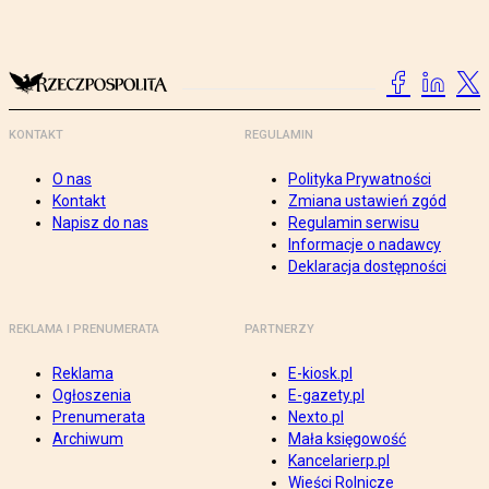
KONTAKT
REGULAMIN
O nas
Polityka Prywatności
Kontakt
Zmiana ustawień zgód
Napisz do nas
Regulamin serwisu
Informacje o nadawcy
Deklaracja dostępności
REKLAMA I PRENUMERATA
PARTNERZY
Reklama
E-kiosk.pl
Ogłoszenia
E-gazety.pl
Prenumerata
Nexto.pl
Archiwum
Mała księgowość
Kancelarierp.pl
Wieści Rolnicze