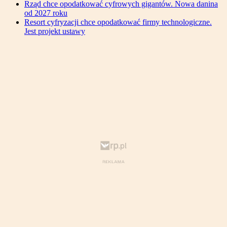
Rząd chce opodatkować cyfrowych gigantów. Nowa danina
od 2027 roku
Resort cyfryzacji chce opodatkować firmy technologiczne.
Jest projekt ustawy