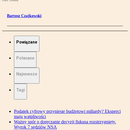
Foto: Fotolia
Bartosz Czajkowski
Powiązane
Polecane
Najnowsze
Tagi
Podatek cyfrowy przyniesie budżetowi miliardy? Eksperci
mają wątpliwości
Ważny spór o doręczanie decyzji fiskusa rozstrzygnięty.
Wyrok 7 sędziów NSA