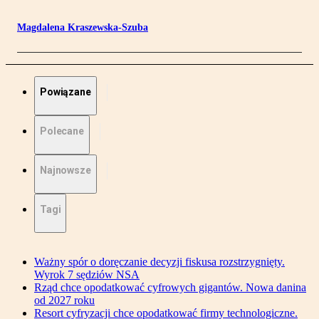
Magdalena Kraszewska-Szuba
Powiązane
Polecane
Najnowsze
Tagi
Ważny spór o doręczanie decyzji fiskusa rozstrzygnięty.
Wyrok 7 sędziów NSA
Rząd chce opodatkować cyfrowych gigantów. Nowa danina
od 2027 roku
Resort cyfryzacji chce opodatkować firmy technologiczne.