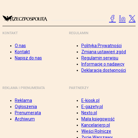
KONTAKT
REGULAMIN
O nas
Polityka Prywatności
Kontakt
Zmiana ustawień zgód
Napisz do nas
Regulamin serwisu
Informacje o nadawcy
Deklaracja dostępności
REKLAMA I PRENUMERATA
PARTNERZY
Reklama
E-kiosk.pl
Ogłoszenia
E-gazety.pl
Prenumerata
Nexto.pl
Archiwum
Mała księgowość
Kancelarierp.pl
Wieści Rolnicze
Życie Warszawy