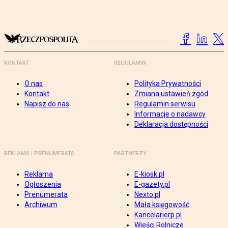
KONTAKT
REGULAMIN
O nas
Polityka Prywatności
Kontakt
Zmiana ustawień zgód
Napisz do nas
Regulamin serwisu
Informacje o nadawcy
Deklaracja dostępności
REKLAMA I PRENUMERATA
PARTNERZY
Reklama
E-kiosk.pl
Ogłoszenia
E-gazety.pl
Prenumerata
Nexto.pl
Archiwum
Mała księgowość
Kancelarierp.pl
Wieści Rolnicze