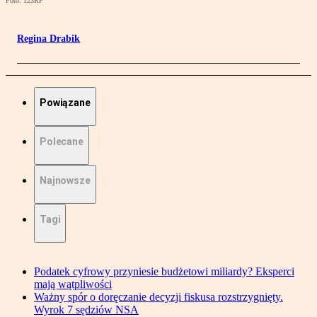
Foto: 123RF
Regina Drabik
Powiązane
Polecane
Najnowsze
Tagi
Podatek cyfrowy przyniesie budżetowi miliardy? Eksperci
mają wątpliwości
Ważny spór o doręczanie decyzji fiskusa rozstrzygnięty.
Wyrok 7 sędziów NSA