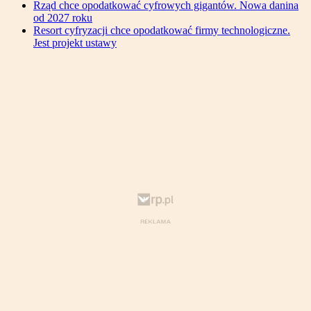
Rząd chce opodatkować cyfrowych gigantów. Nowa danina
od 2027 roku
Resort cyfryzacji chce opodatkować firmy technologiczne.
Jest projekt ustawy