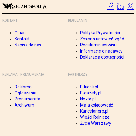
KONTAKT
REGULAMIN
O nas
Polityka Prywatności
Kontakt
Zmiana ustawień zgód
Napisz do nas
Regulamin serwisu
Informacje o nadawcy
Deklaracja dostępności
REKLAMA I PRENUMERATA
PARTNERZY
Reklama
E-kiosk.pl
Ogłoszenia
E-gazety.pl
Prenumerata
Nexto.pl
Archiwum
Mała księgowość
Kancelarierp.pl
Wieści Rolnicze
Życie Warszawy