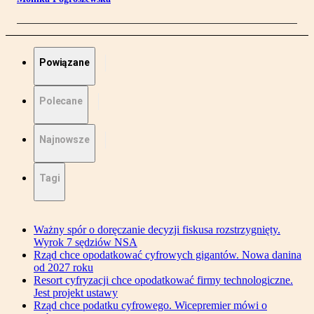
Powiązane
Polecane
Najnowsze
Tagi
Ważny spór o doręczanie decyzji fiskusa rozstrzygnięty.
Wyrok 7 sędziów NSA
Rząd chce opodatkować cyfrowych gigantów. Nowa danina
od 2027 roku
Resort cyfryzacji chce opodatkować firmy technologiczne.
Jest projekt ustawy
Rząd chce podatku cyfrowego. Wicepremier mówi o