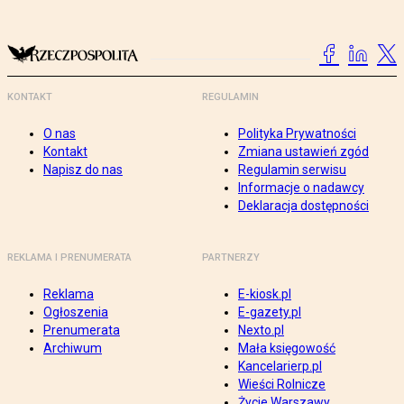
KONTAKT
REGULAMIN
O nas
Polityka Prywatności
Kontakt
Zmiana ustawień zgód
Napisz do nas
Regulamin serwisu
Informacje o nadawcy
Deklaracja dostępności
REKLAMA I PRENUMERATA
PARTNERZY
Reklama
E-kiosk.pl
Ogłoszenia
E-gazety.pl
Prenumerata
Nexto.pl
Archiwum
Mała księgowość
Kancelarierp.pl
Wieści Rolnicze
Życie Warszawy