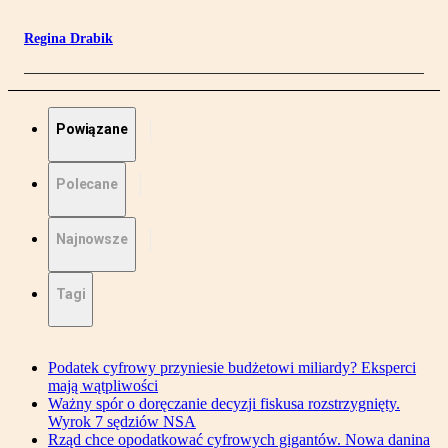
Regina Drabik
Powiązane
Polecane
Najnowsze
Tagi
Podatek cyfrowy przyniesie budżetowi miliardy? Eksperci
mają wątpliwości
Ważny spór o doręczanie decyzji fiskusa rozstrzygnięty.
Wyrok 7 sędziów NSA
Rząd chce opodatkować cyfrowych gigantów. Nowa danina