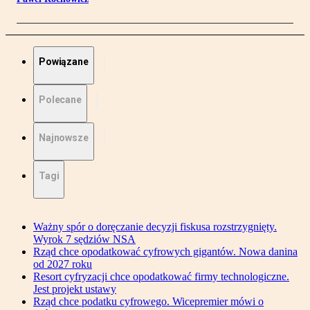
Powiązane
Polecane
Najnowsze
Tagi
Ważny spór o doręczanie decyzji fiskusa rozstrzygnięty.
Wyrok 7 sędziów NSA
Rząd chce opodatkować cyfrowych gigantów. Nowa danina
od 2027 roku
Resort cyfryzacji chce opodatkować firmy technologiczne.
Jest projekt ustawy
Rząd chce podatku cyfrowego. Wicepremier mówi o