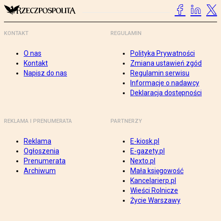
KONTAKT
REGULAMIN
O nas
Polityka Prywatności
Kontakt
Zmiana ustawień zgód
Napisz do nas
Regulamin serwisu
Informacje o nadawcy
Deklaracja dostępności
REKLAMA I PRENUMERATA
PARTNERZY
Reklama
E-kiosk.pl
Ogłoszenia
E-gazety.pl
Prenumerata
Nexto.pl
Archiwum
Mała księgowość
Kancelarierp.pl
Wieści Rolnicze
Życie Warszawy