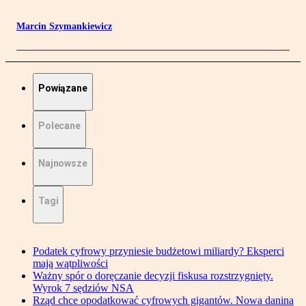
Marcin Szymankiewicz
Powiązane
Polecane
Najnowsze
Tagi
Podatek cyfrowy przyniesie budżetowi miliardy? Eksperci
mają wątpliwości
Ważny spór o doręczanie decyzji fiskusa rozstrzygnięty.
Wyrok 7 sędziów NSA
Rząd chce opodatkować cyfrowych gigantów. Nowa danina