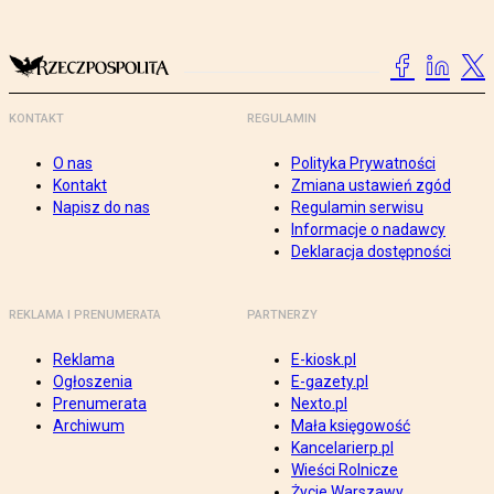
KONTAKT
REGULAMIN
O nas
Polityka Prywatności
Kontakt
Zmiana ustawień zgód
Napisz do nas
Regulamin serwisu
Informacje o nadawcy
Deklaracja dostępności
REKLAMA I PRENUMERATA
PARTNERZY
Reklama
E-kiosk.pl
Ogłoszenia
E-gazety.pl
Prenumerata
Nexto.pl
Archiwum
Mała księgowość
Kancelarierp.pl
Wieści Rolnicze
Życie Warszawy