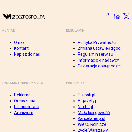
KONTAKT
REGULAMIN
O nas
Polityka Prywatności
Kontakt
Zmiana ustawień zgód
Napisz do nas
Regulamin serwisu
Informacje o nadawcy
Deklaracja dostępności
REKLAMA I PRENUMERATA
PARTNERZY
Reklama
E-kiosk.pl
Ogłoszenia
E-gazety.pl
Prenumerata
Nexto.pl
Archiwum
Mała księgowość
Kancelarierp.pl
Wieści Rolnicze
Życie Warszawy