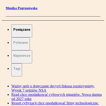
Monika Pogroszewska
Powiązane
Polecane
Najnowsze
Tagi
Ważny spór o doręczanie decyzji fiskusa rozstrzygnięty.
Wyrok 7 sędziów NSA
Rząd chce opodatkować cyfrowych gigantów. Nowa danina
od 2027 roku
Resort cyfryzacji chce opodatkować firmy technologiczne.