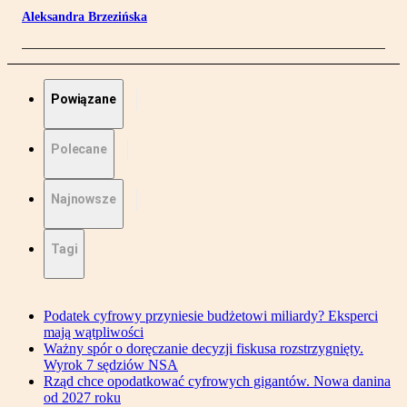
Aleksandra Brzezińska
Powiązane
Polecane
Najnowsze
Tagi
Podatek cyfrowy przyniesie budżetowi miliardy? Eksperci
mają wątpliwości
Ważny spór o doręczanie decyzji fiskusa rozstrzygnięty.
Wyrok 7 sędziów NSA
Rząd chce opodatkować cyfrowych gigantów. Nowa danina
od 2027 roku