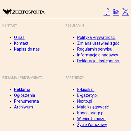
KONTAKT
REGULAMIN
O nas
Polityka Prywatności
Kontakt
Zmiana ustawień zgód
Napisz do nas
Regulamin serwisu
Informacje o nadawcy
Deklaracja dostępności
REKLAMA I PRENUMERATA
PARTNERZY
Reklama
E-kiosk.pl
Ogłoszenia
E-gazety.pl
Prenumerata
Nexto.pl
Archiwum
Mała księgowość
Kancelarierp.pl
Wieści Rolnicze
Życie Warszawy