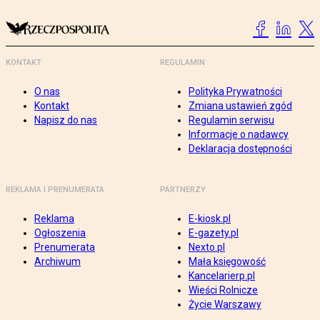
KONTAKT
REGULAMIN
O nas
Polityka Prywatności
Kontakt
Zmiana ustawień zgód
Napisz do nas
Regulamin serwisu
Informacje o nadawcy
Deklaracja dostępności
REKLAMA I PRENUMERATA
PARTNERZY
Reklama
E-kiosk.pl
Ogłoszenia
E-gazety.pl
Prenumerata
Nexto.pl
Archiwum
Mała księgowość
Kancelarierp.pl
Wieści Rolnicze
Życie Warszawy