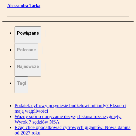
Aleksandra Tarka
Powiązane
Polecane
Najnowsze
Tagi
Podatek cyfrowy przyniesie budżetowi miliardy? Eksperci
mają wątpliwości
Ważny spór o doręczanie decyzji fiskusa rozstrzygnięty.
Wyrok 7 sędziów NSA
Rząd chce opodatkować cyfrowych gigantów. Nowa danina
od 2027 roku