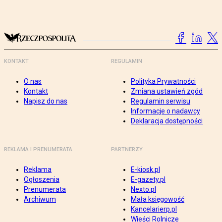
KONTAKT
REGULAMIN
O nas
Polityka Prywatności
Kontakt
Zmiana ustawień zgód
Napisz do nas
Regulamin serwisu
Informacje o nadawcy
Deklaracja dostępności
REKLAMA I PRENUMERATA
PARTNERZY
Reklama
E-kiosk.pl
Ogłoszenia
E-gazety.pl
Prenumerata
Nexto.pl
Archiwum
Mała księgowość
Kancelarierp.pl
Wieści Rolnicze