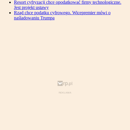
Resort cyfryzacji chce opodatkować firmy technologiczne.
Jest projekt ustawy
Rząd chce podatku cyfrowego. Wicepremier mówi o
naśladowaniu Trumpa