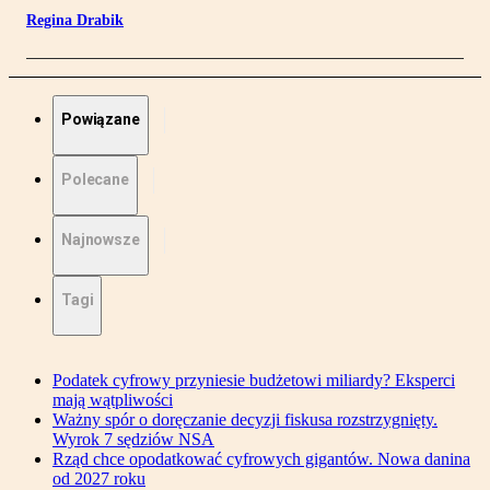
Regina Drabik
Powiązane
Polecane
Najnowsze
Tagi
Podatek cyfrowy przyniesie budżetowi miliardy? Eksperci
mają wątpliwości
Ważny spór o doręczanie decyzji fiskusa rozstrzygnięty.
Wyrok 7 sędziów NSA
Rząd chce opodatkować cyfrowych gigantów. Nowa danina
od 2027 roku